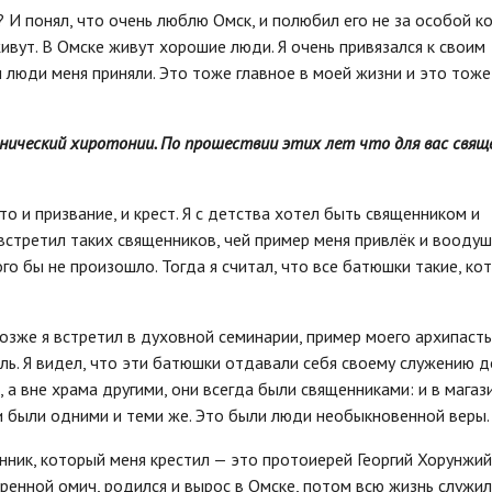
? И понял, что очень люблю Омск, и полюбил его не за особой к
ивут. В Омске живут хорошие люди. Я очень привязался к своим
 люди меня приняли. Это тоже главное в моей жизни и это тож
нический хиротонии. По прошествии этих лет что для вас свя
о и призвание, и крест. Я с детства хотел быть священником и
встретил таких священников, чей пример меня привлёк и воодуш
ого бы не произошло. Тогда я считал, что все батюшки такие, ко
зже я встретил в духовной семинарии, пример моего архипасты
ль. Я видел, что эти батюшки отдавали себя своему служению д
, а вне храма другими, они всегда были священниками: и в магази
ни были одними и теми же. Это были люди необыкновенной веры.
ник, который меня крестил — это протоиерей Георгий Хорунжий,
коренной омич, родился и вырос в Омске, потом всю жизнь служил