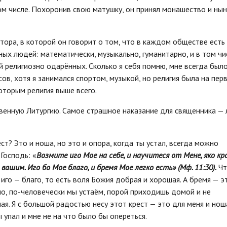
ом числе. Похоронив свою матушку, он принял монашество и ны
тора, в которой он говорит о том, что в каждом обществе есть
ых людей: математически, музыкально, гуманитарно, и в том чи
й религиозно одарённых. Сколько я себя помню, мне всегда был
сов, хотя я занимался спортом, музыкой, но религия была на пер
которым религия выше всего.
венную Литургию. Самое страшное наказание для священника —
ст? Это и ноша, но это и опора, когда ты устал, всегда можно
 Господь: «
Возмите иго Мое на себе, и научитеся от Мене, яко к
ашим. Иго бо Мое благо, и бремя Мое легко есть» (Мф. 11:30).
Чт
о иго — благо, то есть воля Божия добрая и хорошая. А бремя — э
чно, по-человечески мы устаём, порой приходишь домой и не
шая. Я с большой радостью несу этот крест — это для меня и нош
ы упал и мне не на что было бы опереться.