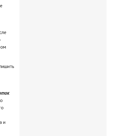
не
сле
о
вом
 лишить
роток
о
то
а и