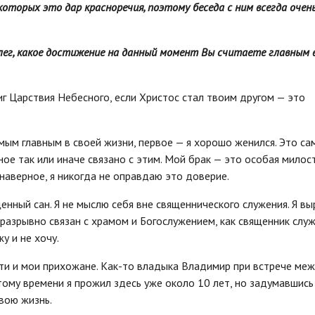
оторых это дар красноречия, поэтому беседа с ним всегда очен
лег, какое достижение на данный момент Вы считаете главным в
иг Царствия Небесного, если Христос стал твоим другом — это
амым главным в своей жизни, первое — я хорошо женился. Это са
ьное так или иначе связано с этим. Мой брак — это особая милос
, наверное, я никогда не оправдаю это доверие.
нный сан. Я не мыслю себя вне священнического служения. Я вы
еразрывно связан с храмом и Богослужением, как священник слу
жу и не хочу.
ти и мои прихожане. Как-то владыка Владимир при встрече ме
тому времени я прожил здесь уже около 10 лет, но задумавшись
вою жизнь.