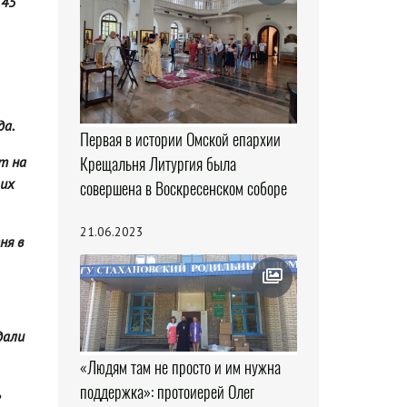
 45
да.
Первая в истории Омской епархии
Крещальня Литургия была
т на
 их
совершена в Воскресенском соборе
21.06.2023
ня в
дали
«Людям там не просто и им нужна
поддержка»: протоиерей Олег
ь