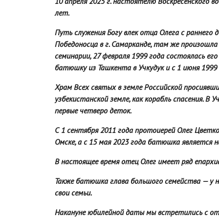
10 апреля 2025 г. настоятелю Воскресенского в
лет.
Путь служения Богу влек отца Олега с раннего 
Победоносца в г. Самарканде, там же произошла
семинарии, 27 февраля 1999 года состоялась ег
батюшку из Ташкента в Учкудук и с 1 июня 1999
Храм Всех святых в земле Российской просиявши
узбекистанской земле, как корабль спасения. В 
первые четверо деток.
С 1 сентября 2011 года протоиерей Олег Цветк
Омске, а с 15 мая 2023 года батюшка является 
В настоящее время отец Олег
имеет ряд епархи
Также батюшка глава большого семейства — у н
свои семьи.
Накануне юбилейной даты мы встретились с от