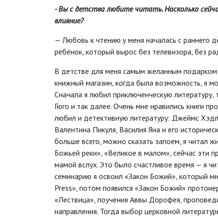
- Вы с детства любите читать. Насколько сейча
влияние?
— Любовь к чтению у меня началась с раннего де
ребёнок, который вырос без телевизора, без рад
В детстве для меня самым желанным подарком 
книжный магазин, когда была возможность, я мог
Сначала я любил приключенческую литературу, 
Гюго и так далее. Очень мне нравились книги п
любил и детективную литературу: Джеймс Хэдли
Валентина Пикуля, Василия Яна и его историчес
больше всего, можно сказать запоем, я читал жи
Божьей реки», «Великое в малом», сейчас эти п
мамой вслух. Это было счастливое время — я чи
семинарию я освоил «Закон Божий», который мн
Press», потом появился «Закон Божий» протоие
«Лествица», поучения Аввы Дорофея, проповеди
направления. Тогда выбор церковной литератур