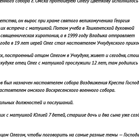
оенного собора г. Омска протоиерею Олегу Цветкову исполнилось
детства, он вырос при храме святого великомученика Георгия
 их встреча с матушкой. Потом учеба в Ташкентской духовной
о священническая хиротония, а в 1999 году Владыка отправляет
 года в 19 лет иерей Олег стал настоятелем Учкудукского прихо
х, построенный отцом Олегом в Учкудуке, живет и сегодня, стои
Учкудуке отец Олег с матушкой прослужили 12 лет, там родились
ов был назначен настоятелем собора Воздвижения Креста Господ
настоятелем омского Воскресенского военного собора.
альных должностей и послушаний
.
их с матушкой Юлией 7 детей, старшие дочь и два сына уже соз
цом Олегом, чтобы поговорить на самые разные темы — Господ