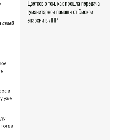
Цветков о том, как прошла передача
ь
гуманитарной помощи от Омской
епархии в ЛНР
 своей
мое
ть
рос в
жу уже
жду
 тогда