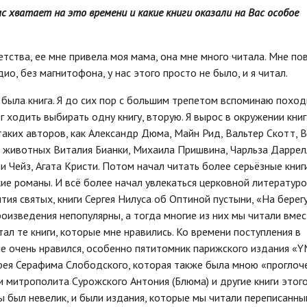
с хватает на это времени и какие книги оказали на Вас особое
тства, ее мне привела моя мама, она мне много читала. Мне пов
ио, без магнитофона, у нас этого просто не было, и я читал.
была книга. Я до сих пор с большим трепетом вспоминаю поход
 ходить выбирать одну книгу, вторую. Я вырос в окружении книг
таких авторов, как Александр Дюма, Майн Рид, Вальтер Скотт, 
ро животных Виталия Бианки, Михаила Пришвина, Чарльза Даррел
 Чейз, Агата Кристи. Потом начал читать более серьёзные книг
кие романы. И всё более начал увлекаться церковной литературо
тия святых, книги Сергея Нилуса об Оптиной пустыни, «На берег
роизведения непопулярны, а тогда многие из них мы читали вмес
тал те книги, которые мне нравились. Ко времени поступления в
е очень нравился, особенно пятитомник парижского издания «
рея Серафима Слободского, которая также была мною «проглоч
 митрополита Сурожского Антония (Блюма) и другие книги этог
ы был невелик, и были издания, которые мы читали переписанны