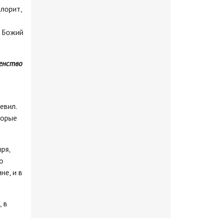
олорит,
е Божий
щенство
евил.
торые
ря,
о
не, и в
 в