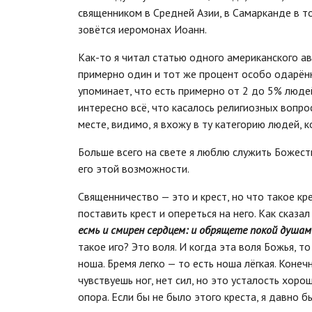
священником в Средней Азии, в Самарканде в т
зовётся иеромонах Иоанн.
Как-то я читал статью одного американского ав
примерно один и тот же процент особо одарённ
упоминает, что есть примерно от 2 до 5% люде
интересно всё, что касалось религиозных вопро
месте, видимо, я вхожу в ту категорию людей, 
Больше всего на свете я люблю служить Божест
его этой возможности.
Священничество — это и крест, но что такое кре
поставить крест и опереться на него. Как сказал
есмь и смирен сердцем: и обрящете покой душам в
такое иго? Это воля. И когда эта воля Божья, т
ноша. Бремя легко — то есть ноша лёгкая. Коне
чувствуешь ног, нет сил, но это усталость хоро
опора. Если бы не было этого креста, я давно б