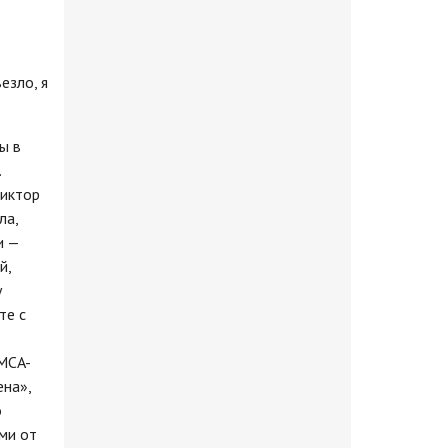
езло, я
ы в
.
Виктор
ла,
и —
й,
у
те с
YMCA-
ена»,
о
ми от