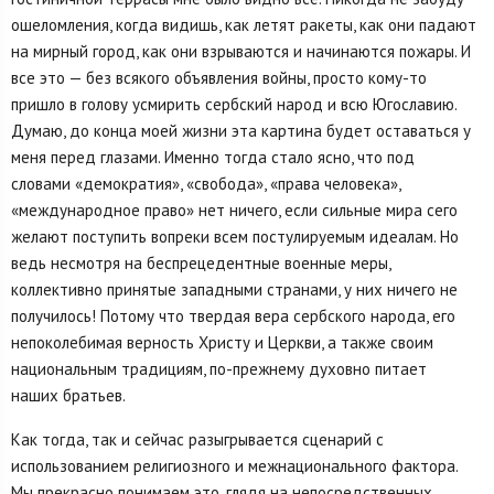
ошеломления, когда видишь, как летят ракеты, как они падают
на мирный город, как они взрываются и начинаются пожары. И
все это — без всякого объявления войны, просто кому-то
пришло в голову усмирить сербский народ и всю Югославию.
Думаю, до конца моей жизни эта картина будет оставаться у
меня перед глазами. Именно тогда стало ясно, что под
словами «демократия», «свобода», «права человека»,
«международное право» нет ничего, если сильные мира сего
желают поступить вопреки всем постулируемым идеалам. Но
ведь несмотря на беспрецедентные военные меры,
коллективно принятые западными странами, у них ничего не
получилось! Потому что твердая вера сербского народа, его
непоколебимая верность Христу и Церкви, а также своим
национальным традициям, по-прежнему духовно питает
наших братьев.
Как тогда, так и сейчас разыгрывается сценарий с
использованием религиозного и межнационального фактора.
Мы прекрасно понимаем это, глядя на непосредственных