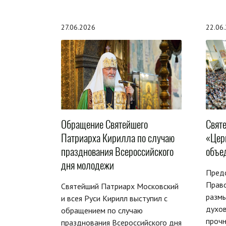
27.06.2026
22.06
Обращение Святейшего
Свят
Патриарха Кирилла по случаю
«Цер
празднования Всероссийского
объе
дня молодежи
Предс
Прав
Святейший Патриарх Московский
разм
и всея Руси Кирилл выступил с
духов
обращением по случаю
прочн
празднования Всероссийского дня