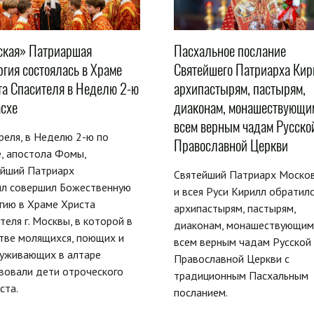
ская» Патриаршая
Пасхальное послание
ргия состоялась в Храме
Святейшего Патриарха Ки
та Спасителя в Неделю 2-ю
архипастырям, пастырям,
асхе
диаконам, монашествующи
всем верным чадам Русско
реля, в Неделю 2-ю по
Православной Церкви
, апостола Фомы,
ейший Патриарх
Святейший Патриарх Моско
лл совершил Божественную
и всея Руси Кирилл обратилс
гию в Храме Христа
архипастырям, пастырям,
теля г. Москвы, в которой в
диаконам, монашествующим
тве молящихся, поющих и
всем верным чадам Русской
луживающих в алтаре
Православной Церкви с
вовали дети отроческого
традиционным Пасхальным
ста.
посланием.