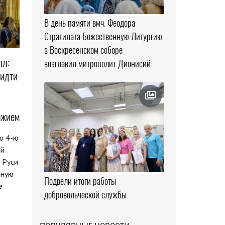
В день памяти вмч. Феодора
Стратилата Божественную Литургию
в Воскресенском соборе
лл:
возглавил митрополит Дионисий
 идти
ожием
ю 4-ю
ий
 Руси
нную
Подвели итоги работы
е
добровольческой службы