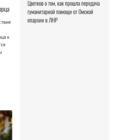
Цветков о том, как прошла передача
орца
гуманитарной помощи от Омской
епархии в ЛНР
ствие
ца к
тся
ы