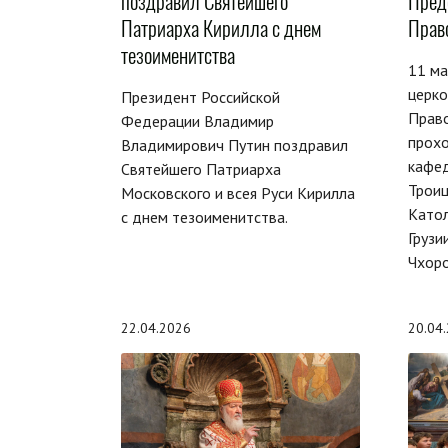
поздравил Святейшего
Пред
Патриарха Кирилла с днем
Прав
тезоименитства
11 ма
церко
Президент Российской
Право
Федерации Владимир
прох
Владимирович Путин поздравил
кафе
Святейшего Патриарха
Троиц
Московского и всея Руси Кирилла
Като
с днем тезоименитства.
Грузи
Чхор
22.04.2026
20.04