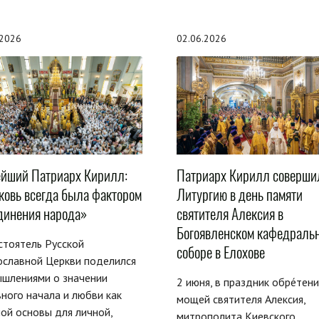
.2026
02.06.2026
ейший Патриарх Кирилл:
Патриарх Кирилл соверши
ковь всегда была фактором
Литургию в день памяти
динения народа»
святителя Алексия в
Богоявленском кафедраль
тоятель Русской
соборе в Елохове
ославной Церкви поделился
ышлениями о значении
2 июня, в праздник обре́тени
ного начала и любви как
мощей святителя Алексия,
ой основы для личной,
митрополита Киевского,