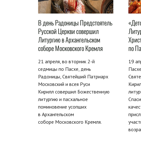
В день Радоницы Предстоятель
«Дет
Русской Церкви совершил
Литу
Литургию в Архангельском
Хрис
соборе Московского Кремля
по П
21 апреля, во вторник 2-й
19 ап
седмицы по Пасхе, день
Пасхе
Радоницы, Святейший Патриарх
Свят
Московский и всея Руси
Кири
Кирилл совершил Божественную
литур
литургию и пасхальное
Спаси
поминовение усопших
качес
в Архангельском
прис
соборе Московского Кремля.
участ
возра