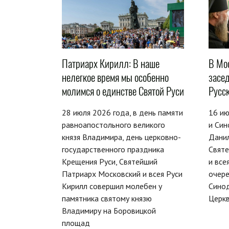
Патриарх Кирилл: В наше
В Мо
нелегкое время мы особенно
засе
молимся о единстве Святой Руси
Русс
28 июля 2026 года, в день памяти
16 ию
равноапостольного великого
и Син
князя Владимира, день церковно-
Дани
государственного праздника
Свят
Крещения Руси, Святейший
и все
Патриарх Московский и всея Руси
очер
Кирилл совершил молебен у
Сино
памятника святому князю
Церкв
Владимиру на Боровицкой
площад