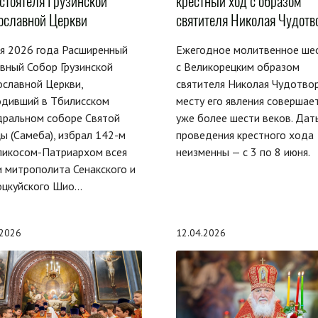
стоятеля Грузинской
крестный ход с образом
ославной Церкви
святителя Николая Чудотв
я 2026 года Расширенный
Ежегодное молитвенное ше
вный Собор Грузинской
с Великорецким образом
славной Церкви,
святителя Николая Чудотвор
одивший в Тбилисском
месту его явления совершае
дральном соборе Святой
уже более шести веков. Дат
ы (Самеба), избрал 142-м
проведения крестного хода
ликосом-Патриархом всея
неизменны — с 3 по 8 июня.
и митрополита Сенакского и
оцкуйского Шио…
.2026
12.04.2026