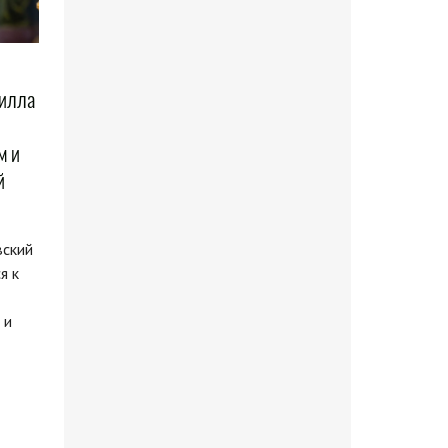
рилла
м и
й
вский
я к
 и