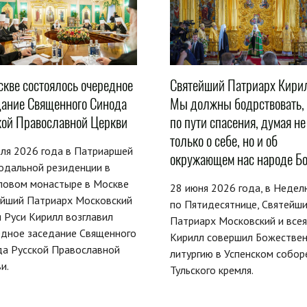
скве состоялось очередное
Святейший Патриарх Кири
дание Священного Синода
Мы должны бодрствовать,
кой Православной Церкви
по пути спасения, думая не
только о себе, но и об
ля 2026 года в Патриаршей
окружающем нас народе Б
одальной резиденции в
ловом монастыре в Москве
28 июня 2026 года, в Недел
ейший Патриарх Московский
по Пятидесятнице, Святейш
я Руси Кирилл возглавил
Патриарх Московский и всея
едное заседание Священного
Кирилл совершил Божестве
да Русской Православной
литургию в Успенском собор
и.
Тульского кремля.