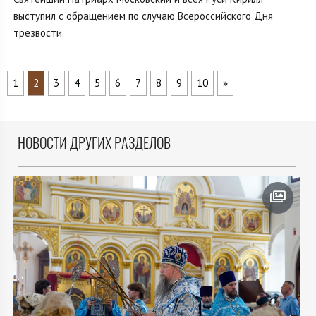
выступил с обращением по случаю Всероссийского Дня
трезвости.
1
2
3
4
5
6
7
8
9
10
»
НОВОСТИ ДРУГИХ РАЗДЕЛОВ