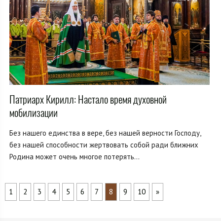
Патриарх Кирилл: Настало время духовной
мобилизации
Без нашего единства в вере, без нашей верности Господу,
без нашей способности жертвовать собой ради ближних
Родина может очень многое потерять...
1
2
3
4
5
6
7
8
9
10
»