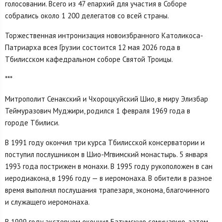
голосовании. Всего из 47 епархий для участия в Соборе
собрались около 1 200 делегатов со всей страны.
Торжественная интронизация новоизбранного Католикоса-
Патриарха всея Грузии состоится 12 мая 2026 года в
Тбилисском кафедральном соборе Святой Троицы.
***
Митрополит Сенакский и Чхороцкуйский Шио, в миру Элизбар
Теймуразович Муджири, родился 1 февраля 1969 года в
городе Тбилиси.
В 1991 году окончил три курса Тбилисской консерватории и
поступил послушником в Шио-Мгвимский монастырь. 5 января
1993 года пострижен в монахи. В 1995 году рукоположен в сан
иеродиакона, в 1996 году — в иеромонаха. В обители в разное
время выполнял послушания трапезаря, эконома, благочинного
и служащего иеромонаха.
В 1999 году экстерном окончил Батумскую семинарию, затем