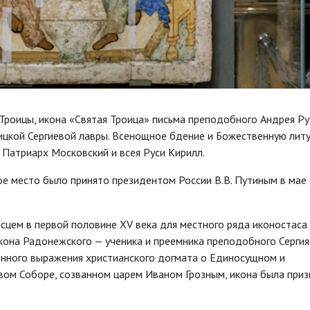
 Троицы, икона «Святая Троица» письма преподобного Андрея Р
ицкой Сергиевой лавры. Всенощное бдение и Божественную литу
 Патриарх Московский и всея Руси Кирилл.
ое место было принято президентом России В.В. Путиным в мае
сцем в первой половине XV века для местного ряда иконостаса
кона Радонежского — ученика и преемника преподобного Сергия
нного выражения христианского догмата о Единосущном и
авом Соборе, созванном царем Иваном Грозным, икона была приз