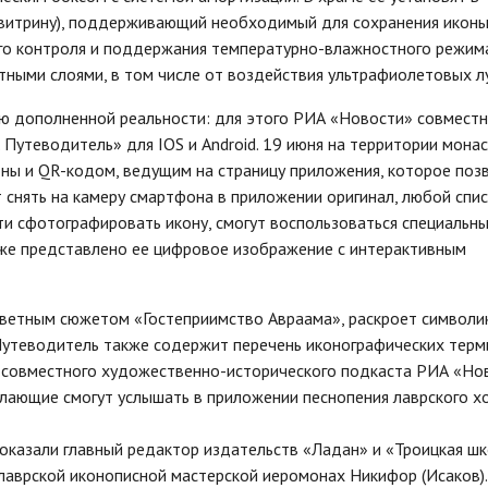
(витрину), поддерживающий необходимый для сохранения икон
го контроля и поддержания температурно-влажностного режима
ными слоями, в том числе от воздействия ультрафиолетовых л
ю дополненной реальности: для этого РИА «Новости» совместн
 Путеводитель» для IOS и Android. 19 июня на территории мона
оны и QR-кодом, ведущим на страницу приложения, которое поз
т снять на камеру смартфона в приложении оригинал, любой спис
сти сфотографировать икону, смогут воспользоваться специальн
же представлено ее цифровое изображение с интерактивным
ветным сюжетом «Гостеприимство Авраама», раскроет символи
 Путеводитель также содержит перечень иконографических терм
 совместного художественно-исторического подкаста РИА «Но
елающие смогут услышать в приложении песнопения лаврского хо
оказали главный редактор издательств «Ладан» и «Троицкая ш
лаврской иконописной мастерской иеромонах Никифор (Исаков).