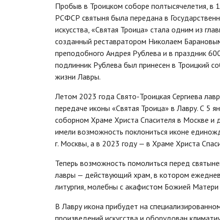
Пробыв в Троицком соборе полтысячелетия, в 
РСФСР святыня была передана в Государственн
искусства, «Святая Троица» стала одним из гла
созданный реставратором Николаем Барановым. 
преподобного Андрея Рублева и в праздник 60
подлинник Рублева был принесен в Троицкий со
жизни Лавры.
Летом 2023 года Свято-Троицкая Сергиева лавр
передаче иконы «Святая Троица» в Лавру. С 5 я
соборном Храме Христа Спасителя в Москве и 
имели возможность поклониться иконе единожд
г. Москвы, а в 2023 году — в Храме Христа Спас
Теперь возможность помолиться перед святыне
лавры — действующий храм, в котором ежеднев
литургия, молебны с акафистом Божией Матери
В Лавру икона прибудет на специализированно
произведений искусства и оборудован климатич