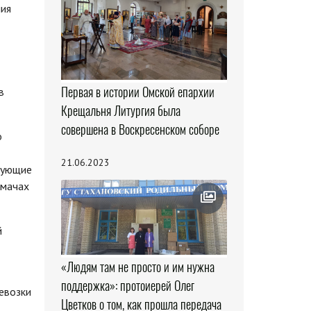
ния
Первая в истории Омской епархии
в
Крещальня Литургия была
совершена в Воскресенском соборе
о
21.06.2023
рующие
лмачах
й
«Людям там не просто и им нужна
поддержка»: протоиерей Олег
евозки
Цветков о том, как прошла передача