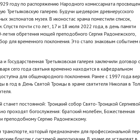
1929 году по распоряжению Народного комиссариата просвеще
ую Третьяковскую галерею. Будучи шедевром древнерусского
вных экспонатов музея. В иконостас храма поместили список,
Спустя почти сто лет, 17 и 18 июля 2022 года, в день памяти
0-летия обретения мощей преподобного Сергия Радонежского,
бор для временного поклонения. Это стало знаковым событием 
а и Государственная Третьяковская галерея заключили договор 
нваря сего года святыня временно находится в кафедральном
доступна для общенародного поклонения. Ранее с 1997 года ве
ы в год в День Святой Троицы в храме святителя Николая в То
ителя.
й станет постоянной: Троицкий собор Свято-Троицкой Сергиево
но проходят богослужения: братский молебен, Божественная
 и преподобному Сергию Радонежскому.
м транспорте, который предназначен для профессиональной пер
еским боксом с системой амортизации. В храме ее установят в