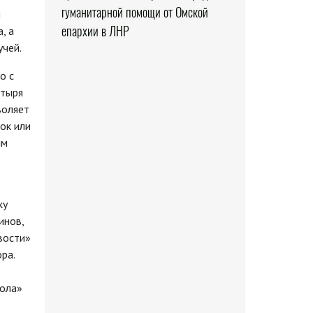
гуманитарной помощи от Омской
ы
епархии в ЛНР
, а
учей.
о с
стыря
воляет
ок или
ым
ку
инов,
вости»
ра.
кола»