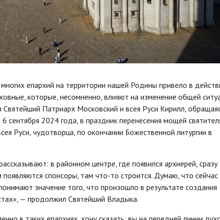
 многих епархий на территории нашей Родины привело в действ
ховные, которые, несомненно, влияют на изменение общей ситу
зал Святейший Патриарх Московский и всея Руси Кирилл, обращаяс
 6 сентября 2024 года, в праздник перенесения мощей святител
сея Руси, чудотворца, по окончании Божественной литургии в
ассказывают: в районном центре, где появился архиерей, сразу
 появляются спонсоры, там что-то строится. Думаю, что сейчас
, понимают значение того, что произошло в результате создания
естах», — продолжил Святейший Владыка.
нно в таких епархиях, хочу сказать: вы на передней линии дух