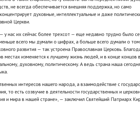
дств, не всегда обеспечивается внешняя поддержка, но само
 концентрирует духовные, интеллектуальные и даже политическ
авной Церкви.
— у нас их сейчас более трехсот — еще недавно трудно было с
 меньше всего мы думали о цифрах, а больше всего думали о том
овного развития — так устроена Православная Церковь. Благод
в местах изменяется к лучшему жизнь людей, и в конце концов 
льному, духовному, политическому. А ведь страна наша сегодн
ыка.
твенных интересов нашего народа, а взаимодействие с государ
ния, то есть созвучие в деятельности государственных и церков
вия и мира в нашей стране», — заключил Святейший Патриарх Ки