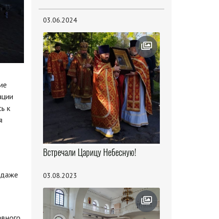
03.06.2024
ие
ации
ь к
я
Встречали Царицу Небесную!
 даже
03.08.2023
овного