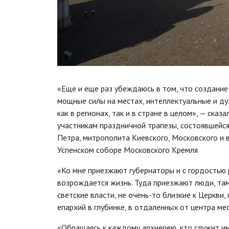
«Еще и еще раз убеждаюсь в том, что создание
мощные силы на местах, интеллектуальные и ду
как в регионах, так и в стране в целом», — ска
участникам праздничной трапезы, состоявшейся
Петра, митрополита Киевского, Московского и в
Успенском соборе Московского Кремля
«Ко мне приезжают губернаторы и с гордостью р
возрождается жизнь. Туда приезжают люди, там
светские власти, не очень-то близкие к Церкви
епархий в глубинке, в отдаленных от центра м
«Обращаясь к каждому архиерею, кто служит име