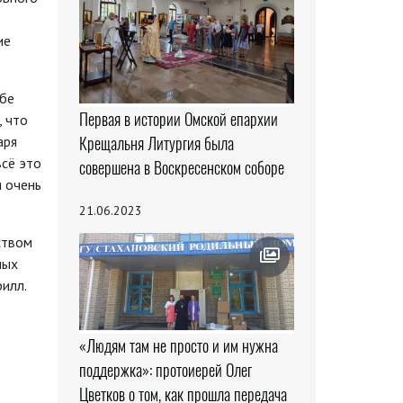
ие
ебе
Первая в истории Омской епархии
, что
аря
Крещальня Литургия была
всё это
совершена в Воскресенском соборе
я очень
21.06.2023
ством
ных
рилл.
«Людям там не просто и им нужна
поддержка»: протоиерей Олег
Цветков о том, как прошла передача