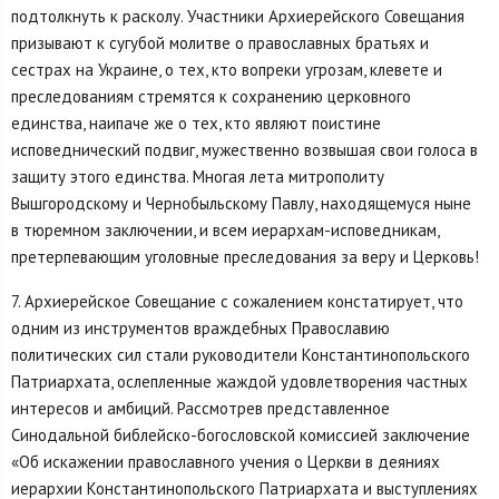
подтолкнуть к расколу. Участники Архиерейского Совещания
призывают к сугубой молитве о православных братьях и
сестрах на Украине, о тех, кто вопреки угрозам, клевете и
преследованиям стремятся к сохранению церковного
единства, наипаче же о тех, кто являют поистине
исповеднический подвиг, мужественно возвышая свои голоса в
защиту этого единства. Многая лета митрополиту
Вышгородскому и Чернобыльскому Павлу, находящемуся ныне
в тюремном заключении, и всем иерархам-исповедникам,
претерпевающим уголовные преследования за веру и Церковь!
7. Архиерейское Совещание с сожалением констатирует, что
одним из инструментов враждебных Православию
политических сил стали руководители Константинопольского
Патриархата, ослепленные жаждой удовлетворения частных
интересов и амбиций. Рассмотрев представленное
Синодальной библейско-богословской комиссией заключение
«Об искажении православного учения о Церкви в деяниях
иерархии Константинопольского Патриархата и выступлениях