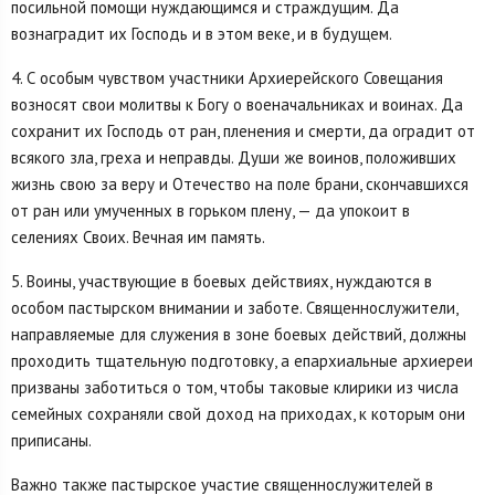
посильной помощи нуждающимся и страждущим. Да
вознаградит их Господь и в этом веке, и в будущем.
4. С особым чувством участники Архиерейского Совещания
возносят свои молитвы к Богу о военачальниках и воинах. Да
сохранит их Господь от ран, пленения и смерти, да оградит от
всякого зла, греха и неправды. Души же воинов, положивших
жизнь свою за веру и Отечество на поле брани, скончавшихся
от ран или умученных в горьком плену, — да упокоит в
селениях Своих. Вечная им память.
5. Воины, участвующие в боевых действиях, нуждаются в
особом пастырском внимании и заботе. Священнослужители,
направляемые для служения в зоне боевых действий, должны
проходить тщательную подготовку, а епархиальные архиереи
призваны заботиться о том, чтобы таковые клирики из числа
семейных сохраняли свой доход на приходах, к которым они
приписаны.
Важно также пастырское участие священнослужителей в