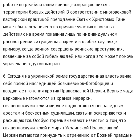
работе по реабилитации воинов, возвращающихся с
территории боевых действий. В соответствии с многовековой
пастырской практикой преподание Святых Христовых Таин
может быть ограничено по причине участия в военных
действиях на время покаяния лишь по индивидуальном
рассмотрении ситуации пастырем и в особых случаях, к
примеру, когда воином совершены воинские преступления,
повлекшие за собой гибель людей, или когда это может помочь
уврачеванию духовных ран.
6. Сегодня на украинской земле государственная власть явила
себя прямой наследницей большевиков-богоборцев и
воздвигает гонения против Православной Церкви. Верные чада
церковные изгоняются из храмов, иерархи,
священнослужители и миряне подвергаются неправедным
арестам и бесчестным судилищам, святыни оскверняются и
расхищаются. Особую горечь вызывают известия о том, что
священнослужителей и мирян Украинской Православной
Церкви пытаются принудить к отречению от Божией правды и