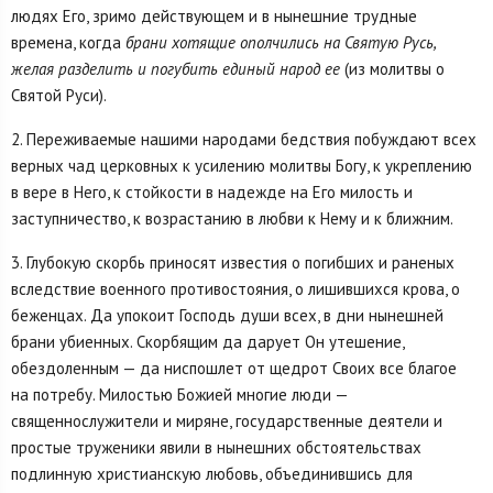
людях Его, зримо действующем и в нынешние трудные
времена, когда
брани хотящие ополчились на Святую Русь,
желая разделить и погубить единый народ ее
(из молитвы о
Святой Руси).
2. Переживаемые нашими народами бедствия побуждают всех
верных чад церковных к усилению молитвы Богу, к укреплению
в вере в Него, к стойкости в надежде на Его милость и
заступничество, к возрастанию в любви к Нему и к ближним.
3. Глубокую скорбь приносят известия о погибших и раненых
вследствие военного противостояния, о лишившихся крова, о
беженцах. Да упокоит Господь души всех, в дни нынешней
брани убиенных. Скорбящим да дарует Он утешение,
обездоленным — да ниспошлет от щедрот Своих все благое
на потребу. Милостью Божией многие люди —
священнослужители и миряне, государственные деятели и
простые труженики явили в нынешних обстоятельствах
подлинную христианскую любовь, объединившись для