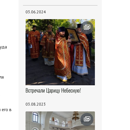
03.06.2024
Туда
ля
Встречали Царицу Небесную!
е
03.08.2023
 его в