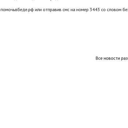
помочьвбеде.рф или отправив смс на номер 3443 со словом б
Все новости ра