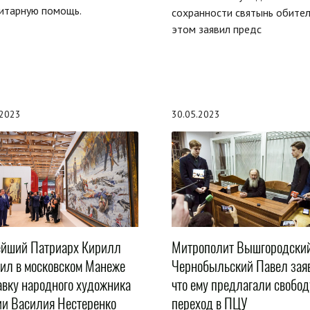
итарную помощь.
сохранности святынь обител
этом заявил предс
.2023
30.05.2023
ейший Патриарх Кирилл
Митрополит Вышгородский
тил в московском Манеже
Чернобыльский Павел зая
авку народного художника
что ему предлагали свобод
ии Василия Нестеренко
переход в ПЦУ