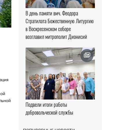
В день памяти вмч. Феодора
Стратилата Божественную Литургию
в Воскресенском соборе
возглавил митрополит Дионисий
ация
кой
льной
Подвели итоги работы
добровольческой службы