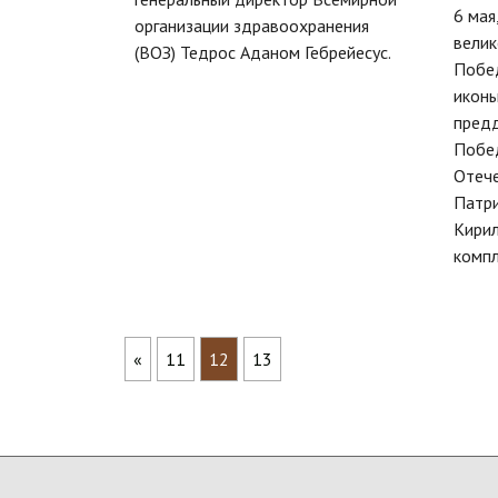
6 мая
организации здравоохранения
велик
(ВОЗ) Тедрос Аданом Гебрейесус.
Побед
иконы
пред
Побе
Отече
Патри
Кири
комп
«
11
12
13