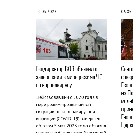
10.05.2023
06.05
Гендиректор ВОЗ объявил о
Свят
завершении в мире режима ЧС
сове
по коронавирусу
Геор
на По
Действовавший с 2020 года в
моле
мире режим чрезвычайной
прин
ситуации по коронавирусной
Георг
инфекции (COVID-19) завершен,
Церк
об этом 5 мая 2023 года объявил
генеральный директор Всемирной