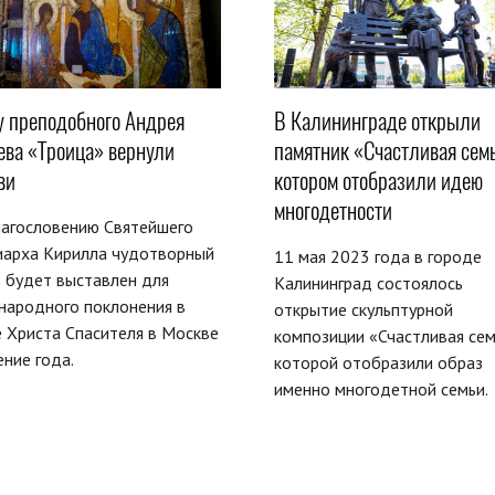
у преподобного Андрея
В Калининграде открыли
ева «Троица» вернули
памятник «Счастливая семь
ви
котором отобразили идею
многодетности
лагословению Святейшего
иарха Кирилла чудотворный
11 мая 2023 года в городе
 будет выставлен для
Калининград состоялось
народного поклонения в
открытие скульптурной
 Христа Спасителя в Москве
композиции «Счастливая сем
ение года.
которой отобразили образ
именно многодетной семьи.