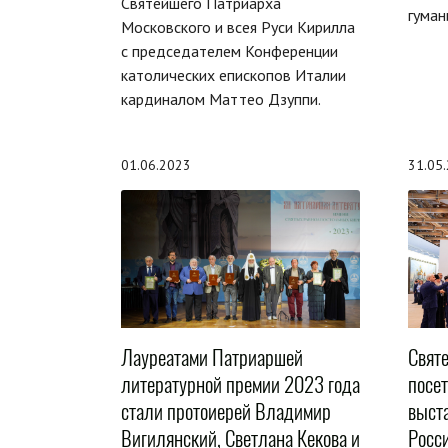
Святейшего Патриарха
гуман
Московского и всея Руси Кирилла
с председателем Конференции
католических епископов Италии
кардиналом Маттео Дзуппи.
01.06.2023
31.05
Лауреатами Патриаршей
Свят
литературной премии 2023 года
посе
стали протоиерей Владимир
выст
Вигилянский, Светлана Кекова и
Росс