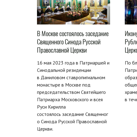
В Москве состоялось заседание
Икон
Священного Синода Русской
Рубл
Православной Церкви
Церк
16 мая 2023 года в Патриаршей и
По б
Синодальной резиденции
Патр
в Даниловом ставропигиальном
образ
монастыре в Москве под
обще
председательством Святейшего
храме
Патриарха Московского и всея
в теч
Руси Кирилла
состоялось заседание Священног
о Синода Русской Православной
Церкви.