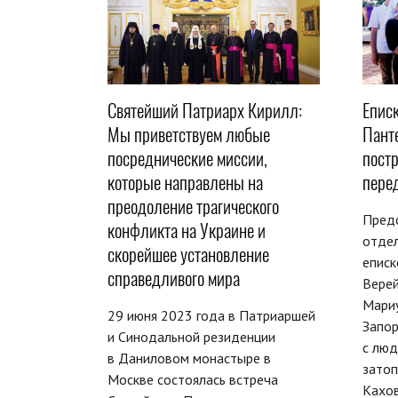
Святейший Патриарх Кирилл:
Епис
Мы приветствуем любые
Пант
посреднические миссии,
пост
которые направлены на
пере
преодоление трагического
Пред
конфликта на Украине и
отдел
скорейшее установление
еписк
справедливого мира
Вере
Мариу
29 июня 2023 года в Патриаршей
Запор
и Синодальной резиденции
с люд
в Даниловом монастыре в
затоп
Москве состоялась встреча
Кахов