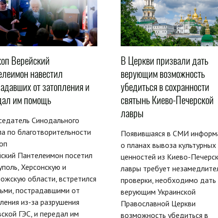
коп Верейский
В Церкви призвали дать
елеимон навестил
верующим возможность
радавших от затопления и
убедиться в сохранности
дал им помощь
святынь Киево-Печерской
лавры
седатель Синодального
а по благотворительности
Появившаяся в СМИ информ
оп
о планах вывоза культурных
йский Пантелеимон посетил
ценностей из Киево-Печерс
поль, Херсонскую и
лавры требует незамедлите
ожскую области, встретился
проверки, необходимо дать
ьми, пострадавшими от
верующим Украинской
ления из-за разрушения
Православной Церкви
ской ГЭС, и передал им
возможность убедиться в