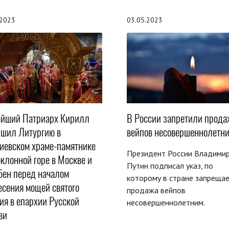
.2023
03.05.2023
ейший Патриарх Кирилл
В России запретили прода
ршил Литургию в
вейпов несовершеннолетн
гиевском храме-памятнике
Президент России Владими
клонной горе в Москве и
Путин подписал указ, по
бен перед началом
которому в стране запрещае
есения мощей святого
продажа вейпов
ия в епархии Русской
несовершеннолетним.
ви