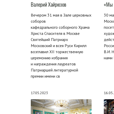
Валерий Хайрюзов
«Мы 
Вечером 31 мая в Зале церковных
30 ма
соборов
Моско
кафедрального соборного Храма
посет
Христа Спасителя в Москве
худож
Святейший Патриарх
дейст
Московский и всея Руси Кирилл
Росс
возглавил XII торжественную
В.И. 
церемонию избрания
нами 
и награждения лауреатов
Патриаршей литературной
премии имени св
17.05.2023
16.05