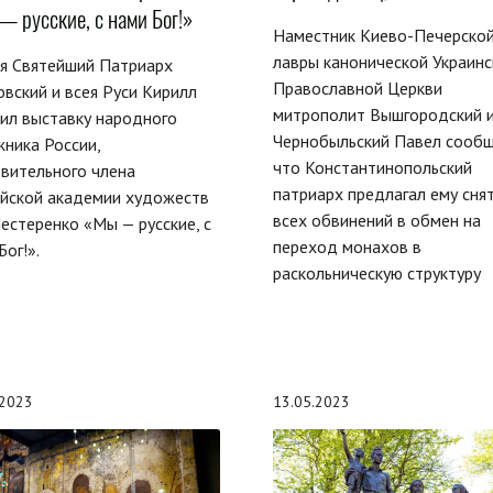
— русские, с нами Бог!»
Наместник Киево-Печерско
лавры канонической Украинс
я Святейший Патриарх
Православной Церкви
вский и всея Руси Кирилл
митрополит Вышгородский 
ил выставку народного
Чернобыльский Павел сообщ
ника России,
что Константинопольский
вительного члена
патриарх предлагал ему сня
ийской академии художеств
всех обвинений в обмен на
Нестеренко «Мы — русские, с
переход монахов в
Бог!».
раскольническую структуру
.2023
13.05.2023