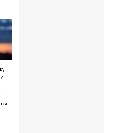
жу
им
р
тся