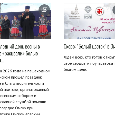
следний день весны в
Скоро: "Белый цветок" в О
е «расцвели» белые
Ждём всех, кто готов откры
ы…
своё сердце, и поучаствоват
благом деле.
я 2026 года на пешеходном
нском прошел праздник
 и благотворительности
й цветок», организованный
есенским собором и
ославной службой помощи
осердие Омск» при
ержке Омской епархии.