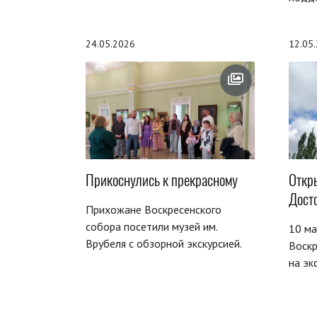
24.05.2026
12.05
Прикоснулись к прекрасному
Откр
Дост
Прихожане Воскресенского
собора посетили музей им.
10 м
Врубеля с обзорной экскурсией.
Воскр
на эк