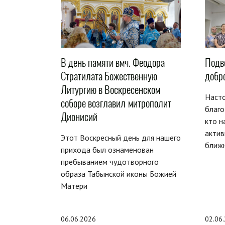
В день памяти вмч. Феодора
Подв
Стратилата Божественную
добр
Литургию в Воскресенском
Насто
соборе возглавил митрополит
благо
Дионисий
кто н
актив
Этот Воскресный день для нашего
ближ
прихода был ознаменован
пребыванием чудотворного
образа Табынской иконы Божией
Матери
06.06.2026
02.06