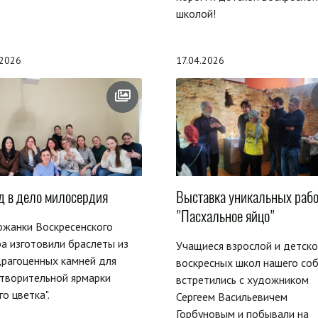
школой!
.2026
17.04.2026
д в дело милосердия
Выставка уникальных рабо
"Пасхальное яйцо"
ожанки Воскресенского
а изготовили браслеты из
Учащиеся взрослой и детск
рагоценных камней для
воскресных школ нашего со
творительной ярмарки
встретились с художником
го цветка".
Сергеем Васильевичем
Горбуновым и побывали на